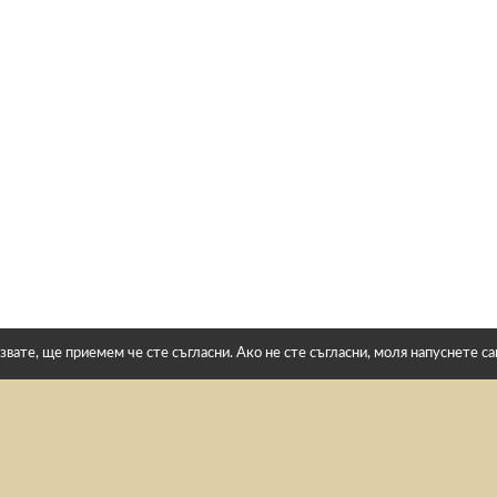
звате, ще приемем че сте съгласни. Ако не сте съгласни, моля напуснете с