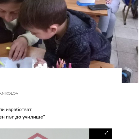
V.NIKOLOV
ли изработват
ен път до училище“