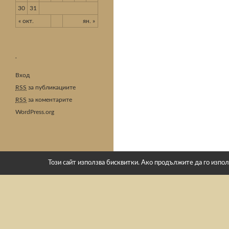
30
31
« окт.
ян. »
.
Вход
RSS
за публикациите
RSS
за коментарите
WordPress.org
Този сайт използва бисквитки. Ако продължите да го изпол